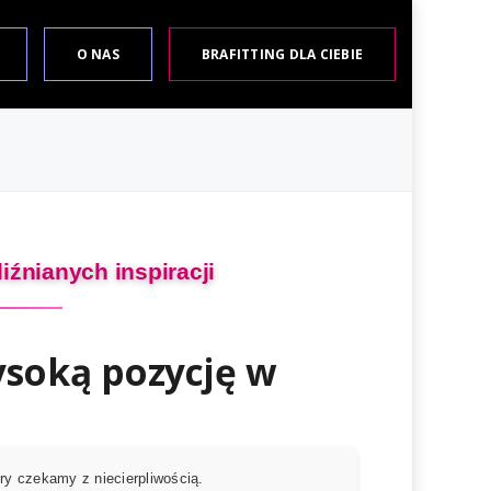
O NAS
BRAFITTING DLA CIEBIE
iźnianych inspiracji
ysoką pozycję w
y czekamy z niecierpliwością.