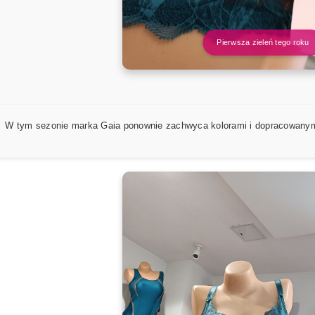
Pierwsza zieleń tego roku
W tym sezonie marka Gaia ponownie zachwyca kolorami i dopracowanymi 