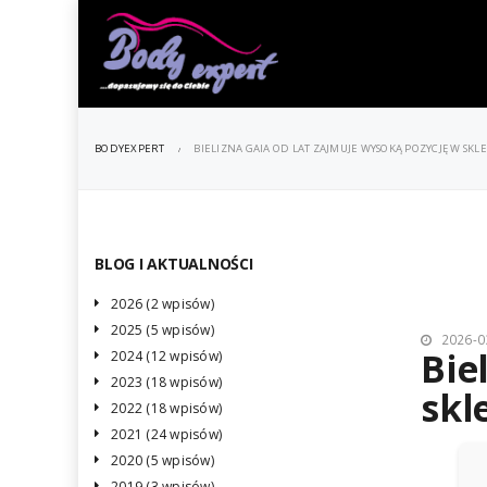
BODYEXPERT
BIELIZNA GAIA OD LAT ZAJMUJE WYSOKĄ POZYCJĘ W SK
BLOG I AKTUALNOŚCI
2026 (2 wpisów)
2025 (5 wpisów)
2026-0
Bie
2024 (12 wpisów)
2023 (18 wpisów)
skl
2022 (18 wpisów)
2021 (24 wpisów)
2020 (5 wpisów)
2019 (3 wpisów)