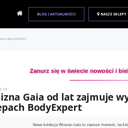
BLOG I AKTUALNOŚCI
NASZE SKLEPY
LEPACH BODYEXPERT
Zanurz się w świecie nowości i biel
3-19
lizna Gaia od lat zajmuje w
epach BodyExpert
Nowa kolekcja Wiosna–Lato to zawsze moment, na któr