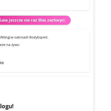
aia jeszcze nie raz Was zachwyci.
itting) w salonach BodyExpert.
anie na żywo:
aia
logu!