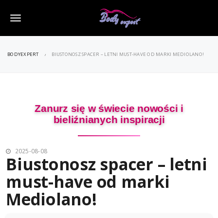
M
e
BODYEXPERT
BIUSTONOSZ SPACER – LETNI MUST-HAVE OD MARKI MEDIOLANO!
n
u
Zanurz się w świecie nowości i
bieliźnianych inspiracji
2025-08-08
Biustonosz spacer – letni
must-have od marki
Mediolano!