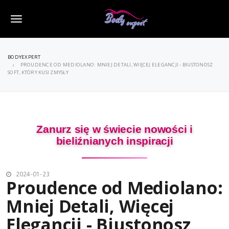
M
e
BODYEXPERT
n
PROUDENCE OD MEDIOLANO: MNIEJ DETALI, WIĘCEJ ELEGANCJI - BIUSTONOSZ
SOFT, KTÓRY KUSI ZMYSŁY
u
Zanurz się w świecie nowości i
bieliźnianych inspiracji
2024-01-23
Proudence od Mediolano:
Mniej Detali, Więcej
Elegancji - Biustonosz