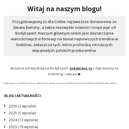
Witaj na naszym blogu!
Przygotowujemy tu dla Ciebie najświeższe doniesienia ze
świata bielizny, a także niezwykłe nowości i inspiracje od
BodyExpert. Naszym głównym celem jest dostarczanie
wartościowych informacji na temat najnowszych trendów w
bieliźnie, zwłaszcza tych, które pochodzą od naszych
wspaniałych polskich producentów.
Odkrywaj z nami świat bielizny, dowiadując się, dlaczego
produkty w BodyExpert są tak wyjątkowe. Na naszym blogu
Aktualne adresy sklepów BodyExpert
znajdziesz tu
|Zapraszamy na
znajdziesz recenzje produktów, które pomogą Ci dokonać
brafitting i zakupy ❤️
świadomego wyboru podczas zakupów. Dzielą się nimi także
Dziękujemy za odwiedzenie strony: Zanurz się w świecie nowości i bieliźnianych inspiracji-bielizna-brafitting BodyExpert
nasze doświadczone brafitterki, które służą praktycznymi
poradami dotyczącymi dopasowania, komfortu i stylu.
BLOG I AKTUALNOŚCI
Nieustannie poszerzamy horyzonty, prezentując różnorodne
2026 (2 wpisów)
kolekcje bielizny, abyś zawsze był na bieżąco z najnowszymi
2025 (5 wpisów)
trendami. Odkrywaj z nami, jak różnorodna i inspirująca może
być bielizna, a także dlaczego warto postawić na produkty
2024 (12 wpisów)
lokalnych projektantów.
2023 (18 wpisów)