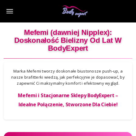
M
e
Mefemi (dawniej Nipplex):
n
Doskonałość Bielizny Od Lat W
u
BodyExpert
Marka Mefemi tworzy doskonałe biustonosze push-up, a
nasze brafitterki wiedzą, jak perfekcyjnie je dopasować, by
zapewnić Ci maksymalny komfort i efektowny wygląd.
Mefemi i Stacjonarne Sklepy BodyExpert –
Idealne Połączenie, Stworzone Dla Ciebie!