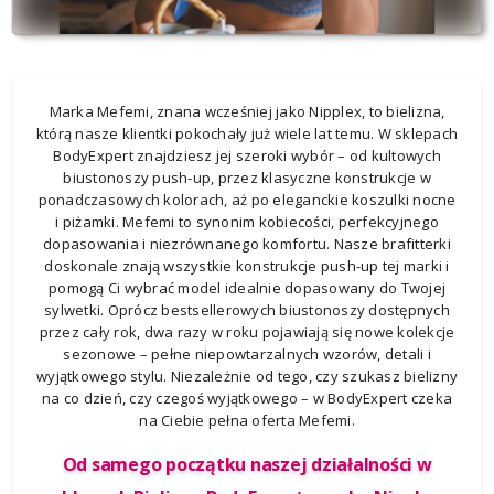
Marka Mefemi, znana wcześniej jako Nipplex, to bielizna,
którą nasze klientki pokochały już wiele lat temu. W sklepach
BodyExpert znajdziesz jej szeroki wybór – od kultowych
biustonoszy push-up, przez klasyczne konstrukcje w
ponadczasowych kolorach, aż po eleganckie koszulki nocne
i piżamki. Mefemi to synonim kobiecości, perfekcyjnego
dopasowania i niezrównanego komfortu. Nasze brafitterki
doskonale znają wszystkie konstrukcje push-up tej marki i
pomogą Ci wybrać model idealnie dopasowany do Twojej
sylwetki. Oprócz bestsellerowych biustonoszy dostępnych
przez cały rok, dwa razy w roku pojawiają się nowe kolekcje
sezonowe – pełne niepowtarzalnych wzorów, detali i
wyjątkowego stylu. Niezależnie od tego, czy szukasz bielizny
na co dzień, czy czegoś wyjątkowego – w BodyExpert czeka
na Ciebie pełna oferta Mefemi.
Od samego początku naszej działalności w