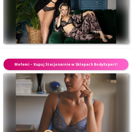
Mefemi – Kupuj Stacjonarnie w Sklepach BodyExpert!