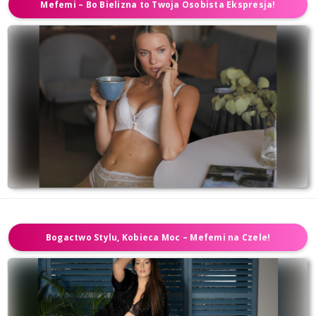
Mefemi – Bo Bielizna to Twoja Osobista Ekspresja!
Bogactwo Stylu, Kobieca Moc – Mefemi na Czele!