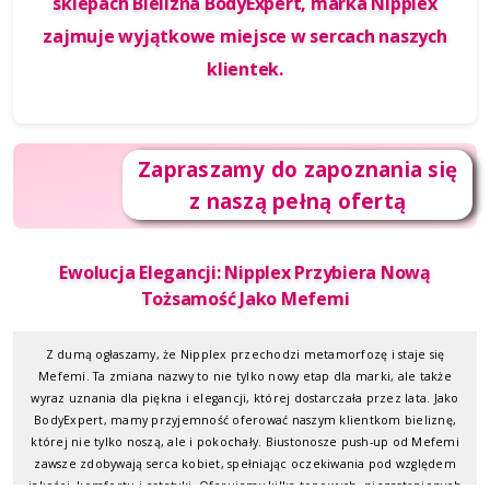
sklepach Bielizna BodyExpert, marka Nipplex
zajmuje wyjątkowe miejsce w sercach naszych
klientek.
Zapraszamy do zapoznania się
z naszą pełną ofertą
Ewolucja Elegancji: Nipplex Przybiera Nową
Tożsamość Jako Mefemi
Z dumą ogłaszamy, że Nipplex przechodzi metamorfozę i staje się
Mefemi. Ta zmiana nazwy to nie tylko nowy etap dla marki, ale także
wyraz uznania dla piękna i elegancji, której dostarczała przez lata.
Jako
BodyExpert, mamy przyjemność oferować naszym klientkom bieliznę,
której nie tylko noszą, ale i pokochały. Biustonosze push-up od Mefemi
zawsze zdobywają serca kobiet, spełniając oczekiwania pod względem
jakości, komfortu i estetyki. Oferujemy kilka topowych, niezastąpionych