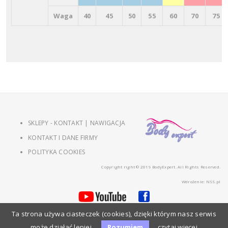
Waga
40
45
50
55
60
70
75
SKLEPY - KONTAKT | NAWIGACJA
KONTAKT I DANE FIRMY
POLITYKA COOKIES
Copyright right © 2019 BodyExpert. All Rights Reserved.
Wdrożenie:
NSS.pl
Ta strona używa ciasteczek (cookies), dzięki którym nasz serwis
może działać lepiej.
Rozumiem
czytaj więcej