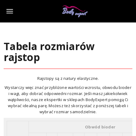
M
e
n
Tabela rozmiarów
u
rajstop
Rajstopy są z natury elastyczne.
Wystarczy więc znać przybliżone wartości wzrostu, obwodu bioder
i wagi, aby dobrać odpowiedni rozmiar. Jeśli masz jakiekolwiek
wątpliwości, nasze ekspertki w sklepach BodyExpert pomogą Ci
wybrać idealną parę. Możesz też skorzystać z poniższej tabeli i
wybrać rozmiar samodzielnie.
Obwód bioder