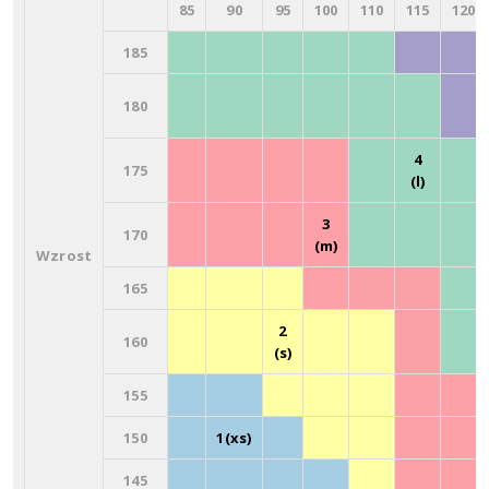
85
90
95
100
110
115
120
185
180
4
175
(l)
3
170
(m)
Wzrost
165
2
160
(s)
155
150
1(xs)
145