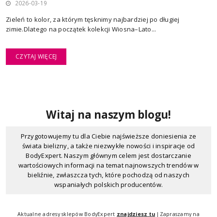
2026-03-19
Zieleń to kolor, za którym tęsknimy najbardziej po długiej
zimie.Dlatego na początek kolekcji Wiosna–Lato...
CZYTAJ WIĘCEJ
Witaj na naszym blogu!
Przygotowujemy tu dla Ciebie najświeższe doniesienia ze
świata bielizny, a także niezwykłe nowości i inspiracje od
BodyExpert. Naszym głównym celem jest dostarczanie
wartościowych informacji na temat najnowszych trendów w
bieliźnie, zwłaszcza tych, które pochodzą od naszych
wspaniałych polskich producentów.
Odkrywaj z nami świat bielizny, dowiadując się, dlaczego
produkty w BodyExpert są tak wyjątkowe. Na naszym blogu
Aktualne adresy sklepów BodyExpert
znajdziesz tu
|Zapraszamy na