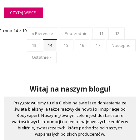
CZYTAJ WIĘCEJ
Strona 14 z 19
« Pierwsze
Poprzednie
11
12
13
14
15
16
17
Następne
Ostatnie »
Witaj na naszym blogu!
Przygotowujemy tu dla Ciebie najświeższe doniesienia ze
świata bielizny, a także niezwykłe nowości i inspiracje od
BodyExpert. Naszym głównym celem jest dostarczanie
wartościowych informacji na temat najnowszych trendów w
bieliźnie, zwłaszcza tych, które pochodzą od naszych
wspaniałych polskich producentów.