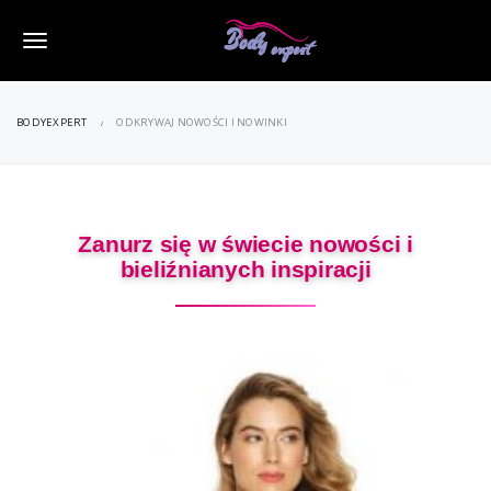
M
e
BODYEXPERT
ODKRYWAJ NOWOŚCI I NOWINKI
n
u
Zanurz się w świecie nowości i
bieliźnianych inspiracji