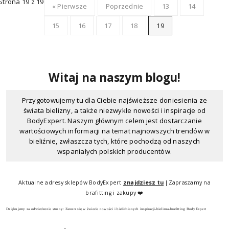
Strona 19 z 19
« Pierwsze
Poprzednie
13
14
15
16
17
18
19
Witaj na naszym blogu!
Przygotowujemy tu dla Ciebie najświeższe doniesienia ze
świata bielizny, a także niezwykłe nowości i inspiracje od
BodyExpert. Naszym głównym celem jest dostarczanie
wartościowych informacji na temat najnowszych trendów w
bieliźnie, zwłaszcza tych, które pochodzą od naszych
wspaniałych polskich producentów.
Odkrywaj z nami świat bielizny, dowiadując się, dlaczego
produkty w BodyExpert są tak wyjątkowe. Na naszym blogu
Aktualne adresy sklepów BodyExpert
znajdziesz tu
|Zapraszamy na
znajdziesz recenzje produktów, które pomogą Ci dokonać
brafitting i zakupy ❤️
świadomego wyboru podczas zakupów. Dzielą się nimi także
Dziękujemy za odwiedzenie strony: Zanurz się w świecie nowości i bieliźnianych inspiracji-bielizna-brafitting BodyExpert
nasze doświadczone brafitterki, które służą praktycznymi
poradami dotyczącymi dopasowania, komfortu i stylu.